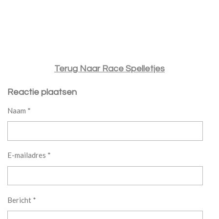
Terug Naar Race Spelletjes
Reactie plaatsen
Naam *
E-mailadres *
Bericht *