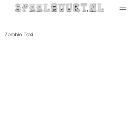
Ga
direct
naar
de
hoofdinhoud
Zombie Taxi