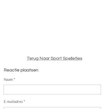
Terug Naar Sport Spelletjes
Reactie plaatsen
Naam *
E-mailadres *