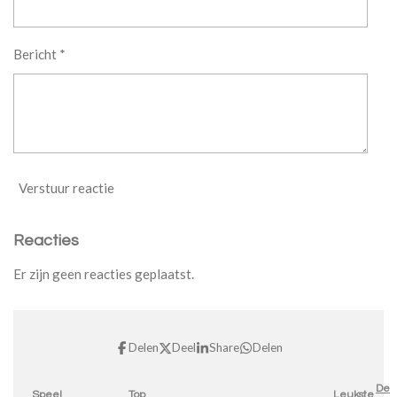
Bericht *
Verstuur reactie
Reacties
Er zijn geen reacties geplaatst.
Delen
Deel
Share
Delen
De
Speel
Top
Leukste