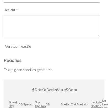
Bericht *
Verstuur reactie
Reacties
Er zijn geen reacties geplaatst.
Delen
Deel
Share
Delen
De
Speel
Top
Leukste
3D Spelen
Y9
SpellenTijd
Spel Hut
Leu
City
Spellen
Spellen