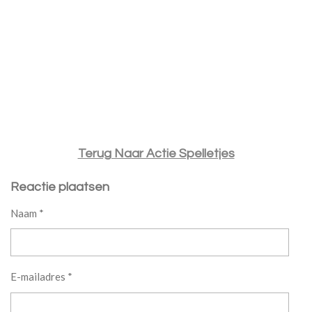
Terug Naar Actie Spelletjes
Reactie plaatsen
Naam *
E-mailadres *