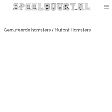
Ga
direct
naar
de
hoofdinhoud
Gemuteerde hamsters / Mutant Hamsters