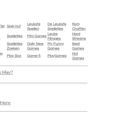
Leukste
De Leukste
Kom
ijd
Spel Hut
Spellen
Spelletjes
Chatten
Leuke
Hard
Spelletjes
Mini Games
n
Filmpjes
Streams
Spelletjes
Daily New
My Funny
Best
Zoeken
Games
Games
Games
ay
Hot
Play Box
Game-5
PlayGames
Games
k Hier?