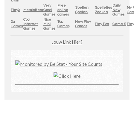
krom
Very
Free
Daily
Spellen
Spelletjes
My 
PlayX
Messletters
Good
online
New
Spelen
Zoeken
Gam
Games
games
Games
Cool
Nice
2a
Top
New Play
Internet
Mini
Play Box
Game-5
Pla
Games
Games
Games
Games
Games
Jouw Link Hier?