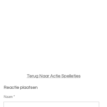
Terug Naar Actie Spelletjes
Reactie plaatsen
Naam *