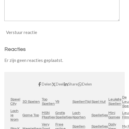
Verstuur reactie
Reacties
Er zijn geen reacties geplaatst.
Delen
Deel
Share
Delen
De
Speel
Top
Leukste
3D Spelen
Y9
SpellenTijd
Spel Hut
Leu
City
Spellen
Spellen
Spel
Lach
MSN
Gratis
Lach
Mini
Leu
je
Game Top
Spelletjes
Plaatjes
Spelletjes
Kaarten
Games
Film
krom
Very
Free
Daily
Spellen
Spelletjes
My 
PlayX
Messletters
Good
online
New